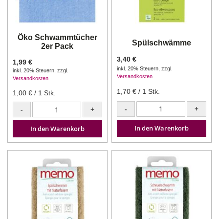
Öko Schwammtücher
Spülschwämme
2er Pack
3,40 €
1,99 €
inkl. 20% Steuern
,
zzgl.
inkl. 20% Steuern
,
zzgl.
Versandkosten
Versandkosten
1,70 €
/ 1 Stk.
1,00 €
/ 1 Stk.
-
+
-
+
In den Warenkorb
In den Warenkorb