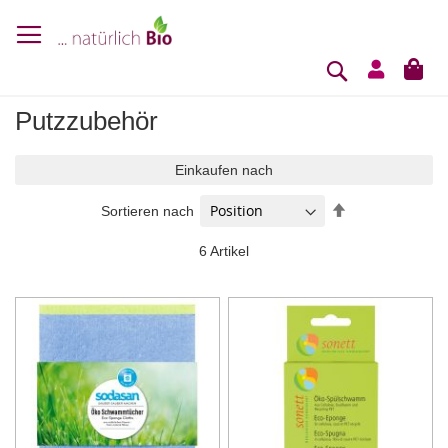
Suche
Mei
Putzzubehör
Einkaufen nach
In
Sortieren nach
absteigender
Reihenfolge
6
Artikel