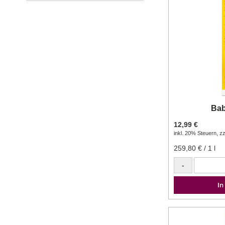
Bab
12,99 €
inkl. 20% Steuern
,
zz
259,80 €
/ 1 l
-
In