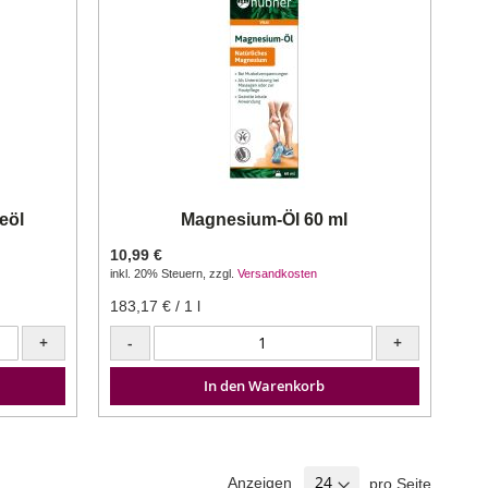
eöl
Magnesium-Öl 60 ml
10,99 €
inkl. 20% Steuern
,
zzgl.
Versandkosten
183,17 €
/ 1 l
+
-
+
In den Warenkorb
Anzeigen
pro Seite