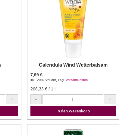
h
Calendula Wind Wetterbalsam
7,99 €
inkl. 20% Steuern
,
zzgl.
Versandkosten
266,33 €
/ 1 l
+
-
+
In den Warenkorb