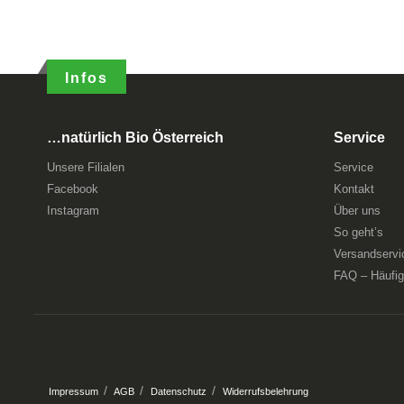
Infos
…natürlich Bio Österreich
Service
Unsere Filialen
Service
Facebook
Kontakt
Instagram
Über uns
So geht’s
Versandservi
FAQ – Häufig 
Impressum
AGB
Datenschutz
Widerrufsbelehrung