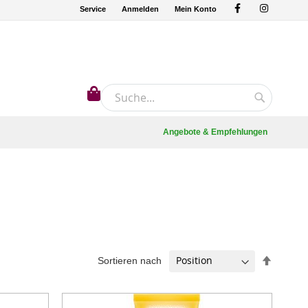
Service
Anmelden
Mein Konto
Mein Warenkorb
Suche
Suche
Angebote & Empfehlungen
In
Sortieren nach
absteig
Reihenf