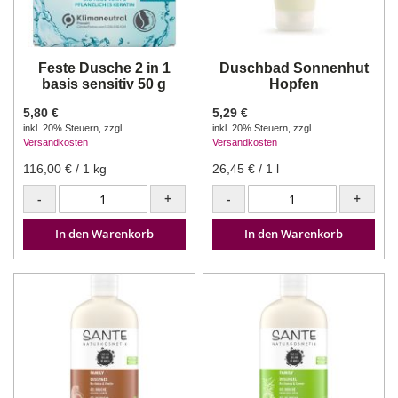
Feste Dusche 2 in 1
Duschbad Sonnenhut
basis sensitiv 50 g
Hopfen
5,80 €
5,29 €
inkl. 20% Steuern
,
zzgl.
inkl. 20% Steuern
,
zzgl.
Versandkosten
Versandkosten
116,00 €
/ 1 kg
26,45 €
/ 1 l
-
+
-
+
In den Warenkorb
In den Warenkorb