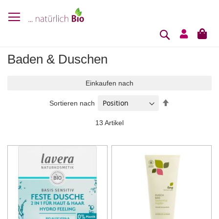
Suche
Mei
Baden & Duschen
Einkaufen nach
In
Sortieren nach
absteigender
Reihenfolge
13
Artikel