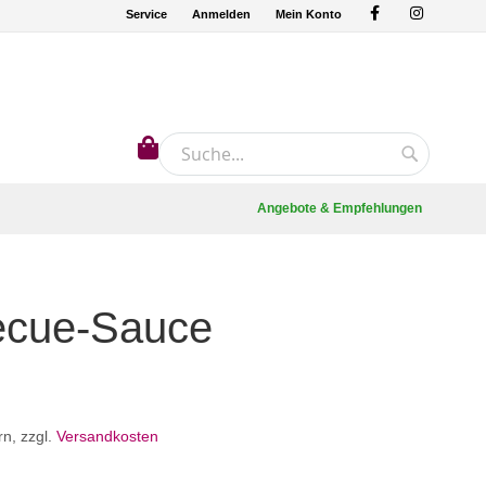
Service
Anmelden
Mein Konto
Mein Warenkorb
Suche
Suche
Angebote & Empfehlungen
ecue-Sauce
rn
,
zzgl.
Versandkosten