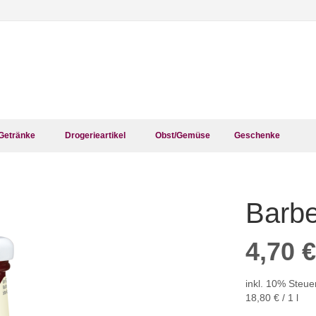
Getränke
Drogerieartikel
Obst/Gemüse
Geschenke
Barb
Zum
Anfang
der
4,70 €
Bildergalerie
springen
inkl. 10% Steue
18,80 €
/ 1 l