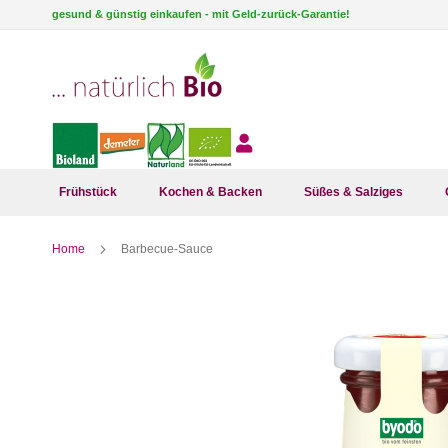
Direkt
gesund & günstig einkaufen - mit Geld-zurück-Garantie!
zum
Inhalt
Frühstück
Kochen & Backen
Süßes & Salziges
Home
Barbecue-Sauce
Zum
Ende
der
Bildergalerie
springen