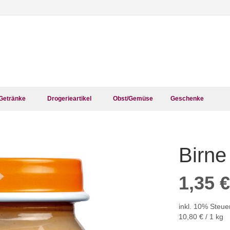
Getränke
Drogerieartikel
Obst/Gemüse
Geschenke
Birn
Zum
Anfang
der
1,35 €
Bildergalerie
springen
inkl. 10% Steue
10,80 €
/ 1 kg