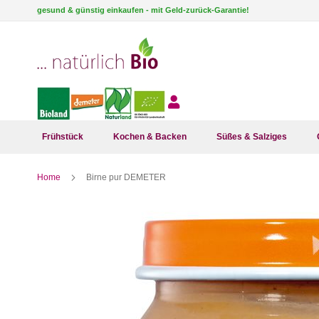
Direkt
gesund & günstig einkaufen - mit Geld-zurück-Garantie!
zum
Inhalt
Frühstück
Kochen & Backen
Süßes & Salziges
Home
Birne pur DEMETER
Zum
Ende
der
Bildergalerie
springen