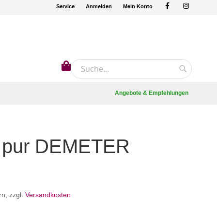
Service
Anmelden
Mein Konto
Mein Warenkorb
Suche
Suche
Angebote & Empfehlungen
e pur DEMETER
rn
,
zzgl.
Versandkosten