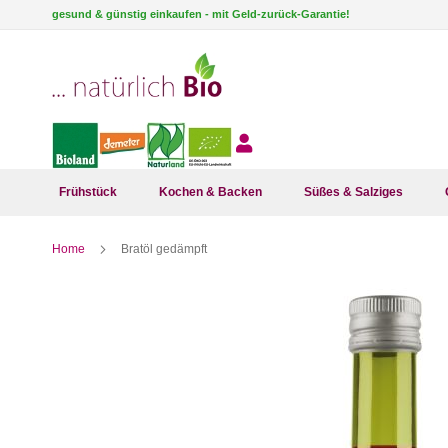
Direkt
gesund & günstig einkaufen - mit Geld-zurück-Garantie!
zum
Inhalt
Frühstück
Kochen & Backen
Süßes & Salziges
Home
Bratöl gedämpft
Zum
Ende
der
Bildergalerie
springen