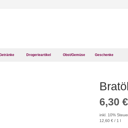
Getränke
Drogerieartikel
Obst/Gemüse
Geschenke
Bratö
Zum
Anfang
der
6,30 €
Bildergalerie
springen
inkl. 10% Steue
12,60 €
/ 1 l