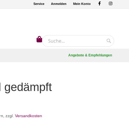
Service
Anmelden
Mein Konto
Mein Warenkorb
Suche
Suche
Angebote & Empfehlungen
l gedämpft
rn
,
zzgl.
Versandkosten