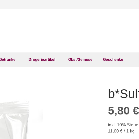
Getränke
Drogerieartikel
Obst/Gemüse
Geschenke
b*Sul
Zum
Anfang
der
5,80 €
Bildergalerie
springen
inkl. 10% Steue
11,60 €
/ 1 kg