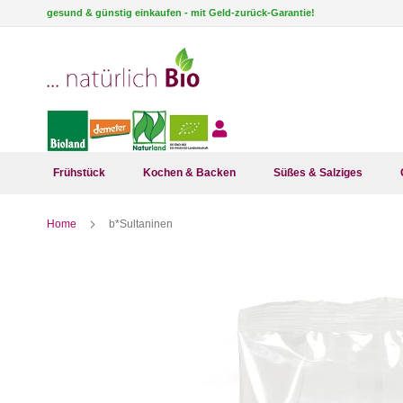
Direkt
gesund & günstig einkaufen - mit Geld-zurück-Garantie!
zum
Inhalt
Frühstück
Kochen & Backen
Süßes & Salziges
Home
b*Sultaninen
Zum
Ende
der
Bildergalerie
springen