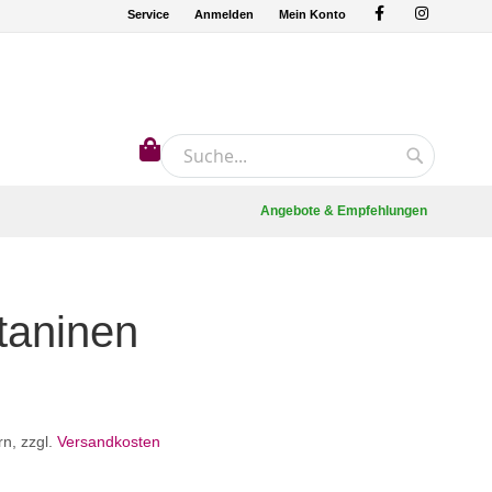
Service
Anmelden
Mein Konto
Mein Warenkorb
Suche
Suche
Angebote & Empfehlungen
taninen
rn
,
zzgl.
Versandkosten