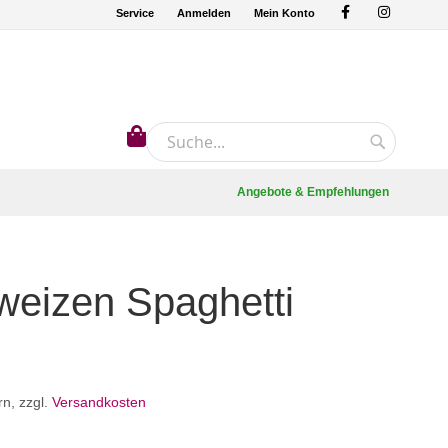
Service
Anmelden
Mein Konto
Mein Warenkorb
Suche
Suche
Angebote & Empfehlungen
eizen Spaghetti
rn
,
zzgl.
Versandkosten