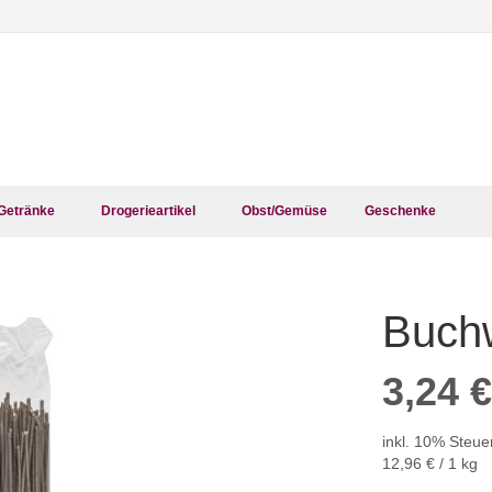
Getränke
Drogerieartikel
Obst/Gemüse
Geschenke
Buchw
Zum
Anfang
der
3,24 €
Bildergalerie
springen
inkl. 10% Steue
12,96 €
/ 1 kg