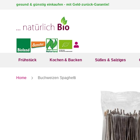
Direkt
gesund & günstig einkaufen - mit Geld-zurück-Garantie!
zum
Inhalt
Frühstück
Kochen & Backen
Süßes & Salziges
Home
Buchweizen Spaghetti
Zum
Ende
der
Bildergalerie
springen