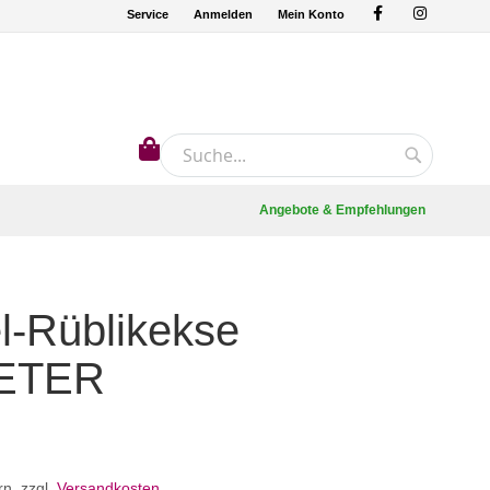
Service
Anmelden
Mein Konto
Mein Warenkorb
Suche
Suche
Angebote & Empfehlungen
l-Rüblikekse
ETER
rn
,
zzgl.
Versandkosten