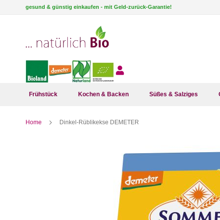
Direkt
gesund & günstig einkaufen - mit Geld-zurück-Garantie!
zum
Inhalt
Frühstück
Kochen & Backen
Süßes & Salziges
Home
Dinkel-Rüblikekse DEMETER
Zum
Ende
der
Bildergalerie
springen