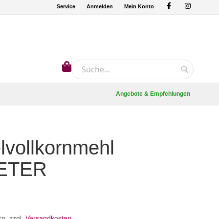
Service
Anmelden
Mein Konto
Mein Warenkorb
Suche
Suche
Angebote & Empfehlungen
lvollkornmehl
ETER
rn
,
zzgl.
Versandkosten