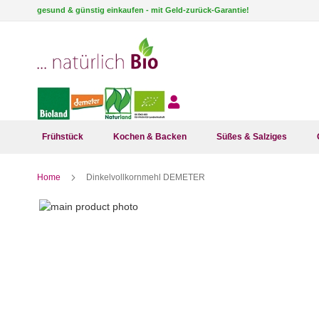
Direkt
gesund & günstig einkaufen - mit Geld-zurück-Garantie!
zum
Inhalt
Frühstück
Kochen & Backen
Süßes & Salziges
Home
Dinkelvollkornmehl DEMETER
Zum
Ende
der
Bildergalerie
springen