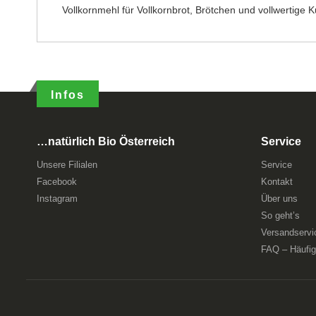
Vollkornmehl für Vollkornbrot, Brötchen und vollwertig
Infos
…natürlich Bio Österreich
Service
Unsere Filialen
Service
Facebook
Kontakt
Instagram
Über uns
So geht’s
Versandservi
FAQ – Häufig 