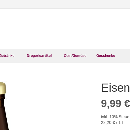
Getränke
Drogerieartikel
Obst/Gemüse
Geschenke
Eisen
Zum
Anfang
der
9,99 €
Bildergalerie
springen
inkl. 10% Steue
22,20 €
/ 1 l