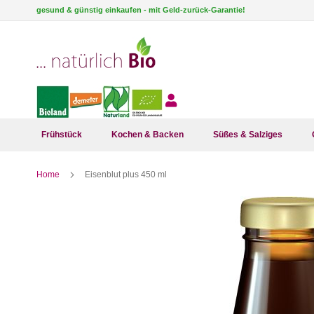
Direkt
gesund & günstig einkaufen - mit Geld-zurück-Garantie!
zum
Inhalt
Frühstück
Kochen & Backen
Süßes & Salziges
Home
Eisenblut plus 450 ml
Zum
Ende
der
Bildergalerie
springen