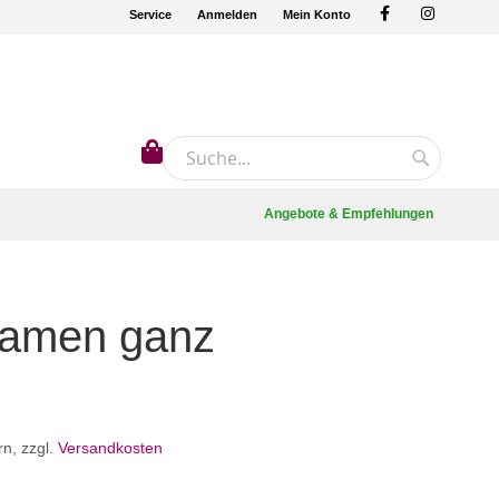
Service
Anmelden
Mein Konto
Mein Warenkorb
Suche
Suche
Angebote & Empfehlungen
samen ganz
rn
,
zzgl.
Versandkosten