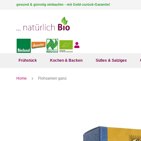
Direkt
gesund & günstig einkaufen - mit Geld-zurück-Garantie!
zum
Inhalt
Frühstück
Kochen & Backen
Süßes & Salziges
Home
Flohsamen ganz
Zum
Ende
der
Bildergalerie
springen