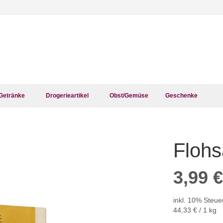
Getränke
Drogerieartikel
Obst/Gemüse
Geschenke
Floh
Zum
Anfang
der
3,99 €
Bildergalerie
springen
inkl. 10% Steue
44,33 €
/ 1 kg