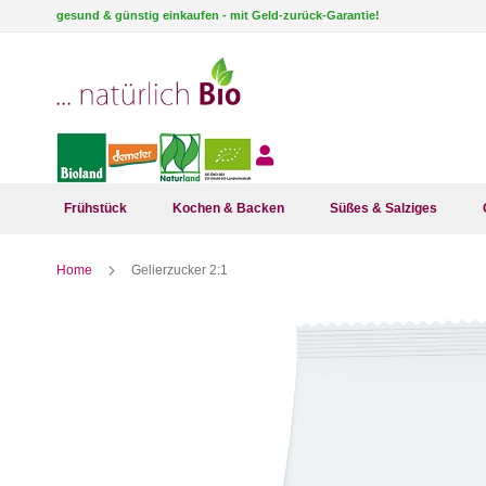
Direkt
gesund & günstig einkaufen - mit Geld-zurück-Garantie!
zum
Inhalt
Frühstück
Kochen & Backen
Süßes & Salziges
Home
Gelierzucker 2:1
Zum
Ende
der
Bildergalerie
springen