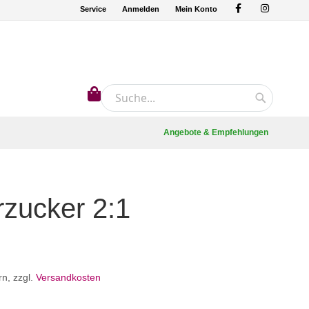
Service
Anmelden
Mein Konto
Mein Warenkorb
Suche
Suche
Angebote & Empfehlungen
rzucker 2:1
rn
,
zzgl.
Versandkosten