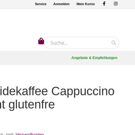
Service
Anmelden
Mein Konto
Mein Warenkorb
Suche
Suche
Angebote & Empfehlungen
idekaffee Cappuccino
t glutenfre
rn
,
zzgl.
Versandkosten