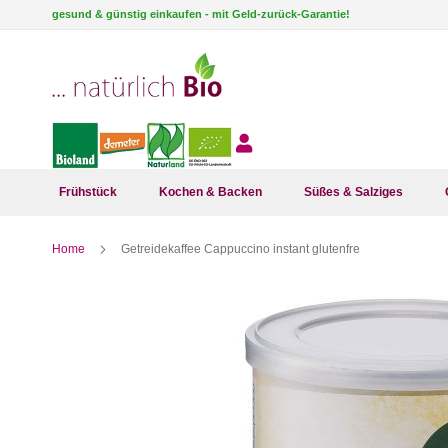
Direkt
gesund & günstig einkaufen - mit Geld-zurück-Garantie!
zum
Inhalt
Frühstück
Kochen & Backen
Süßes & Salziges
Home
Getreidekaffee Cappuccino instant glutenfre
Zum
Ende
der
Bildergalerie
springen