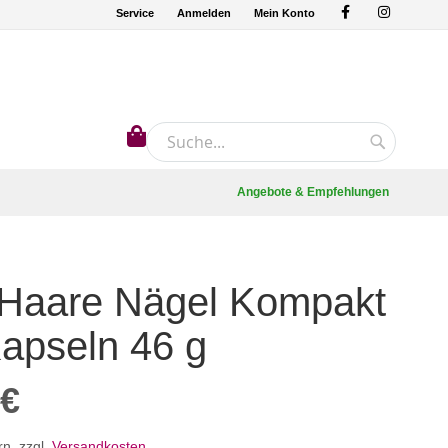
Service
Anmelden
Mein Konto
Mein Warenkorb
Suche
Suche
Angebote & Empfehlungen
 Haare Nägel Kompakt
apseln 46 g
 €
rn
,
zzgl.
Versandkosten