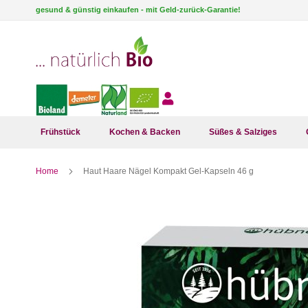
Direkt
gesund & günstig einkaufen - mit Geld-zurück-Garantie!
zum
Inhalt
Frühstück
Kochen & Backen
Süßes & Salziges
Home
Haut Haare Nägel Kompakt Gel-Kapseln 46 g
Zum
Ende
der
Bildergalerie
springen