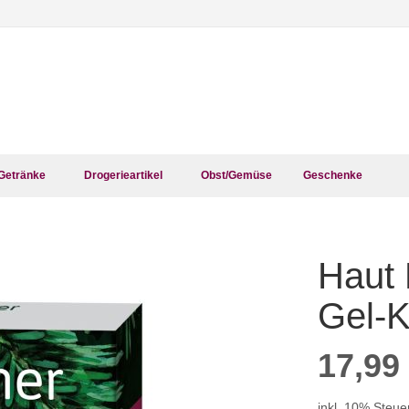
Getränke
Drogerieartikel
Obst/Gemüse
Geschenke
Haut
Zum
Anfang
der
Gel-K
Bildergalerie
springen
17,99
inkl. 10% Steue