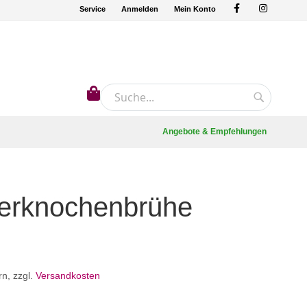
Service
Anmelden
Mein Konto
Mein Warenkorb
Suche
Suche
Angebote & Empfehlungen
erknochenbrühe
rn
,
zzgl.
Versandkosten