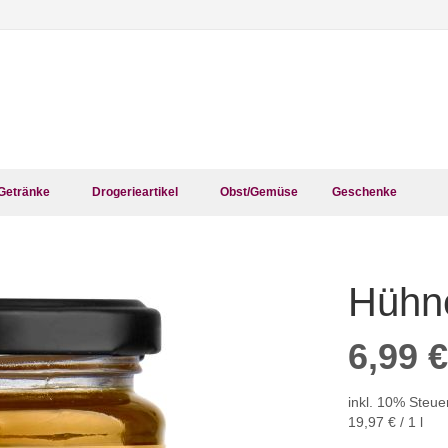
Getränke
Drogerieartikel
Obst/Gemüse
Geschenke
Hühn
Zum
Anfang
der
6,99 €
Bildergalerie
springen
inkl. 10% Steue
19,97 €
/ 1 l