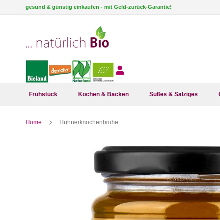
Direkt
gesund & günstig einkaufen - mit Geld-zurück-Garantie!
zum
Inhalt
Frühstück
Kochen & Backen
Süßes & Salziges
Home
Hühnerknochenbrühe
Zum
Ende
der
Bildergalerie
springen