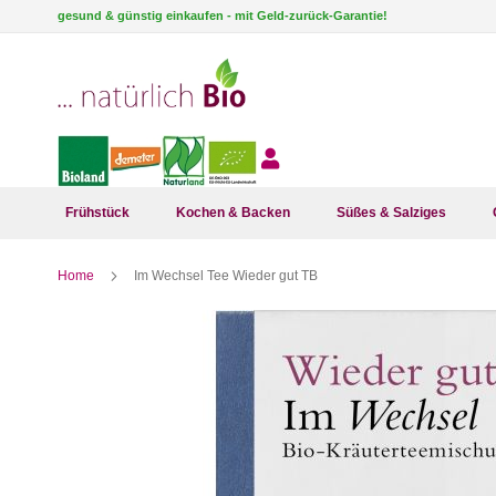
Direkt
gesund & günstig einkaufen - mit Geld-zurück-Garantie!
zum
Inhalt
Frühstück
Kochen & Backen
Süßes & Salziges
Home
Im Wechsel Tee Wieder gut TB
Zum
Ende
der
Bildergalerie
springen