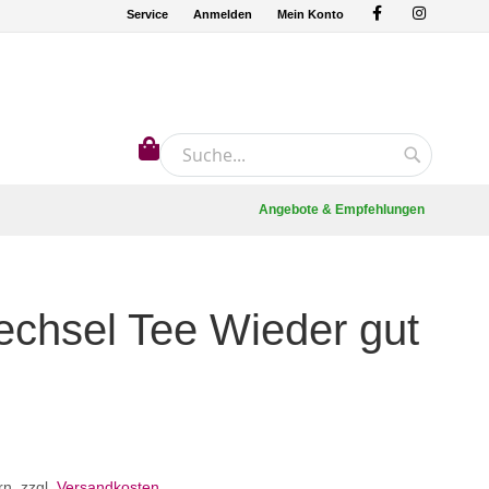
Service
Anmelden
Mein Konto
Mein Warenkorb
Suche
Suche
Angebote & Empfehlungen
chsel Tee Wieder gut
rn
,
zzgl.
Versandkosten