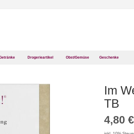
Getränke
Drogerieartikel
Obst/Gemüse
Geschenke
Im We
Zum
Anfang
der
TB
Bildergalerie
springen
4,80 €
inkl. 10% Steue