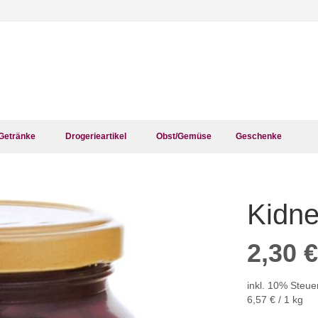
Getränke
Drogerieartikel
Obst/Gemüse
Geschenke
Kidne
Zum
Anfang
der
2,30 €
Bildergalerie
springen
inkl. 10% Steue
6,57 €
/ 1 kg