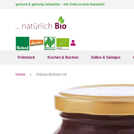
Direkt
gesund & günstig einkaufen - mit Geld-zurück-Garantie!
zum
Inhalt
Frühstück
Kochen & Backen
Süßes & Salziges
Home
Kidney-Bohnen rot
Zum
Ende
der
Bildergalerie
springen