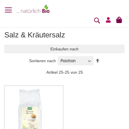
Suche
Mei
Salz & Kräutersalz
Einkaufen nach
In
Sortieren nach
absteigender
Reihenfolge
Artikel
25
-
25
von
25