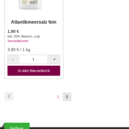
Atlantikmeersalz fein
1,90 €
inkl. 20% Steuern
,
zzgl.
Versandkosten
3,80 €
/ 1 kg
-
+
In den Warenkorb
Seite
Seite
Zurück
Seite
Sie
1
2
lesen
gerade
Seite
Infos