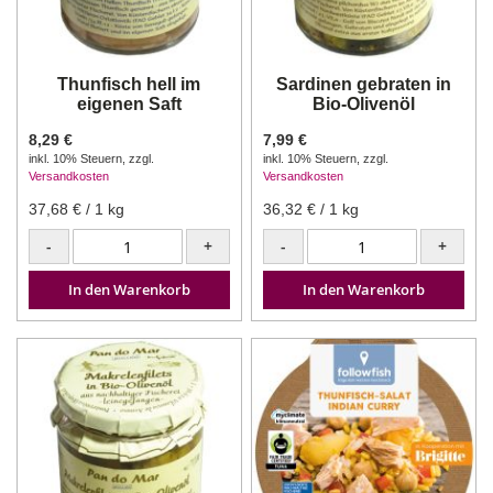
Thunfisch hell im
Sardinen gebraten in
eigenen Saft
Bio-Olivenöl
8,29 €
7,99 €
inkl. 10% Steuern
,
zzgl.
inkl. 10% Steuern
,
zzgl.
Versandkosten
Versandkosten
37,68 €
/ 1 kg
36,32 €
/ 1 kg
-
+
-
+
In den Warenkorb
In den Warenkorb