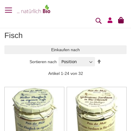
Suche
Mei
Fisch
Einkaufen nach
In
Sortieren nach
absteigender
Reihenfolge
Artikel
1
-
24
von
32