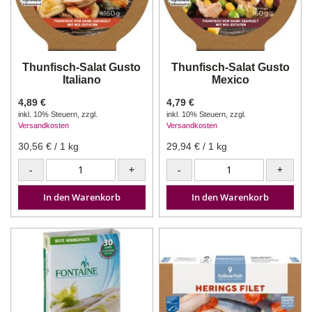
Thunfisch-Salat Gusto
Thunfisch-Salat Gusto
Italiano
Mexico
4,89 €
4,79 €
inkl. 10% Steuern
,
zzgl.
inkl. 10% Steuern
,
zzgl.
Versandkosten
Versandkosten
30,56 €
/ 1 kg
29,94 €
/ 1 kg
-
+
-
+
In den Warenkorb
In den Warenkorb