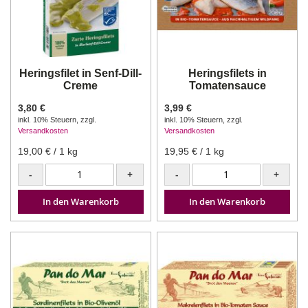
Heringsfilet in Senf-Dill-
Heringsfilets in
Creme
Tomatensauce
3,80 €
3,99 €
inkl. 10% Steuern
,
zzgl.
inkl. 10% Steuern
,
zzgl.
Versandkosten
Versandkosten
19,00 €
/ 1 kg
19,95 €
/ 1 kg
-
+
-
+
In den Warenkorb
In den Warenkorb