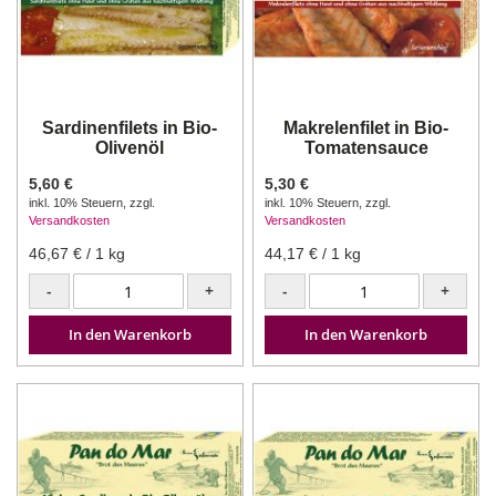
Sardinenfilets in Bio-
Makrelenfilet in Bio-
Olivenöl
Tomatensauce
5,60 €
5,30 €
inkl. 10% Steuern
,
zzgl.
inkl. 10% Steuern
,
zzgl.
Versandkosten
Versandkosten
46,67 €
/ 1 kg
44,17 €
/ 1 kg
-
+
-
+
In den Warenkorb
In den Warenkorb