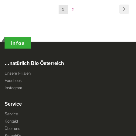
Seite
Seite
Weite
Sie
Seite
1
2
lesen
gerade
Seite
Infos
…natürlich Bio Österreich
Unsere Filialen
Facebook
Instagram
Service
Service
Kontakt
Über uns
So geht’s