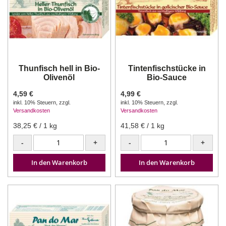
Thunfisch hell in Bio-
Tintenfischstücke in
Olivenöl
Bio-Sauce
4,59 €
4,99 €
inkl. 10% Steuern
,
zzgl.
inkl. 10% Steuern
,
zzgl.
Versandkosten
Versandkosten
38,25 €
/ 1 kg
41,58 €
/ 1 kg
-
+
-
+
In den Warenkorb
In den Warenkorb