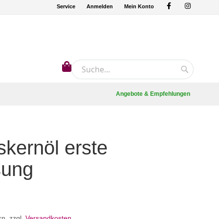
Service
Anmelden
Mein Konto
Mein Warenkorb
Suche
Suche
Angebote & Empfehlungen
skernöl erste
sung
rn
,
zzgl.
Versandkosten