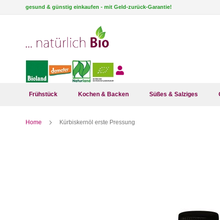
Direkt
gesund & günstig einkaufen - mit Geld-zurück-Garantie!
zum
Inhalt
Frühstück
Kochen & Backen
Süßes & Salziges
Home
Kürbiskernöl erste Pressung
Zum
Ende
der
Bildergalerie
springen