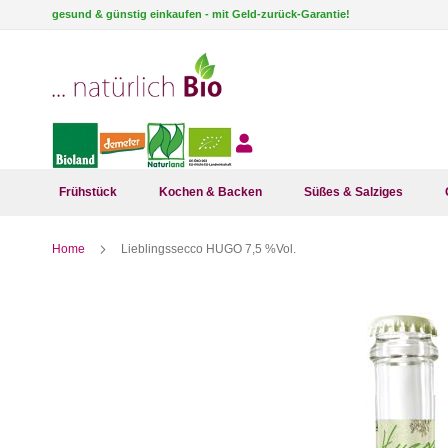
Direkt
gesund & günstig einkaufen - mit Geld-zurück-Garantie!
zum
Inhalt
Frühstück
Kochen & Backen
Süßes & Salziges
Home
Lieblingssecco HUGO 7,5 %Vol.
Zum
Ende
der
Bildergalerie
springen