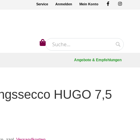
Service
Anmelden
Mein Konto
Mein Warenkorb
Suche
Suche
Angebote & Empfehlungen
ingssecco HUGO 7,5
.
rn
,
zzgl.
Versandkosten