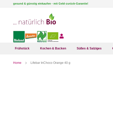
Direkt
gesund & günstig einkaufen - mit Geld-zurück-Garantie!
zum
Inhalt
Frühstück
Kochen & Backen
Süßes & Salziges
Home
Lifebar InChoco Orange 40 g
Zum
Ende
der
Bildergalerie
springen