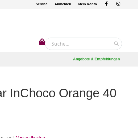
Service
Anmelden
Mein Konto
Mein Warenkorb
Suche
Suche
Angebote & Empfehlungen
ar InChoco Orange 40
rn
,
zzgl.
Versandkosten