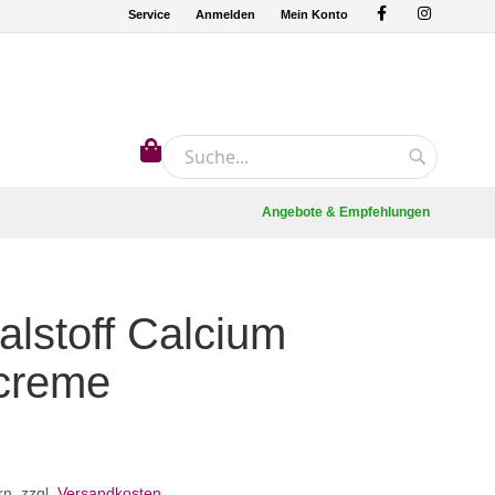
Service
Anmelden
Mein Konto
Mein Warenkorb
Suche
Suche
Angebote & Empfehlungen
alstoff Calcium
creme
rn
,
zzgl.
Versandkosten