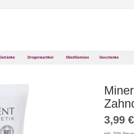
Getränke
Drogerieartikel
Obst/Gemüse
Geschenke
Miner
Zum
Anfang
der
Zahn
Bildergalerie
springen
3,99 €
inkl. 20% Steue