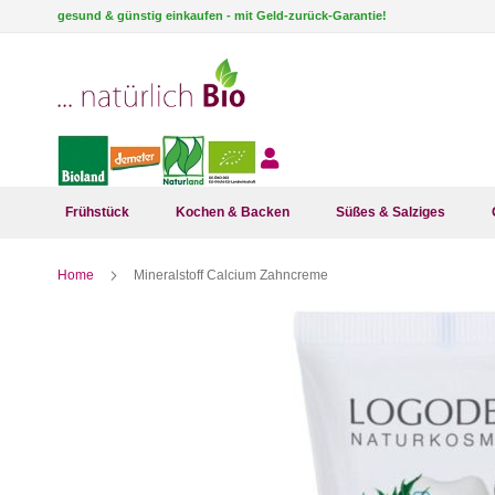
Direkt
gesund & günstig einkaufen - mit Geld-zurück-Garantie!
zum
Inhalt
Frühstück
Kochen & Backen
Süßes & Salziges
Home
Mineralstoff Calcium Zahncreme
Zum
Ende
der
Bildergalerie
springen