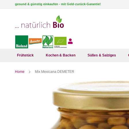
Direkt
gesund & günstig einkaufen - mit Geld-zurück-Garantie!
zum
Inhalt
Frühstück
Kochen & Backen
Süßes & Salziges
Home
Mix Mexicana DEMETER
Zum
Ende
der
Bildergalerie
springen