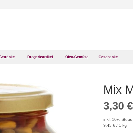
Getränke
Drogerieartikel
Obst/Gemüse
Geschenke
Mix 
Zum
Anfang
der
3,30 €
Bildergalerie
springen
inkl. 10% Steue
9,43 €
/ 1 kg