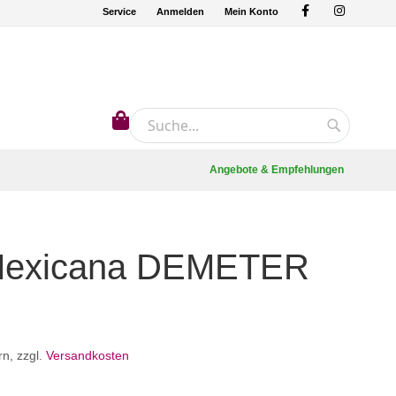
Service
Anmelden
Mein Konto
Mein Warenkorb
Suche
Suche
Angebote & Empfehlungen
Mexicana DEMETER
rn
,
zzgl.
Versandkosten