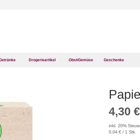
Getränke
Drogerieartikel
Obst/Gemüse
Geschenke
Papie
Zum
Anfang
der
4,30 €
Bildergalerie
springen
inkl. 20% Steue
0,04 €
/ 1 Stk.