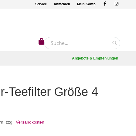
Service
Anmelden
Mein Konto
Mein Warenkorb
Suche
Suche
Angebote & Empfehlungen
r-Teefilter Größe 4
rn
,
zzgl.
Versandkosten