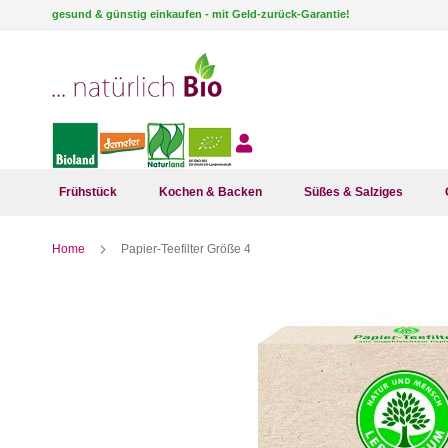
Direkt
gesund & günstig einkaufen - mit Geld-zurück-Garantie!
zum
Inhalt
Frühstück
Kochen & Backen
Süßes & Salziges
Home
Papier-Teefilter Größe 4
Zum
Ende
der
Bildergalerie
springen