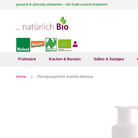
Direkt
gesund & günstig einkaufen - mit Geld-zurück-Garantie!
zum
Inhalt
Frühstück
Kochen & Backen
Süßes & Salziges
Home
Reinigungsmilch Kamille Melisse
Zum
Ende
der
Bildergalerie
springen