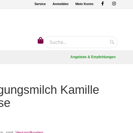
Service
Anmelden
Mein Konto
Mein Warenkorb
Suche
Suche
Angebote & Empfehlungen
gungsmilch Kamille
se
rn
,
zzgl.
Versandkosten