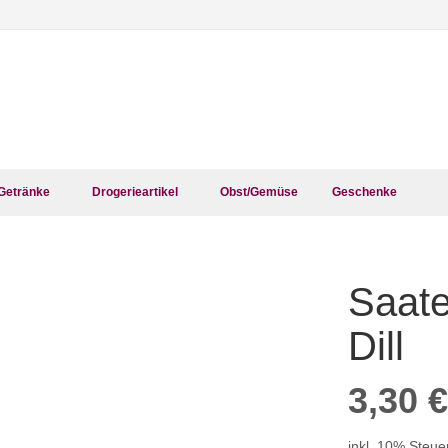
Getränke
Drogerieartikel
Obst/Gemüse
Geschenke
Saate
Zum
Anfang
der
Dill
Bildergalerie
springen
3,30 €
inkl. 10% Steue