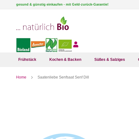
Direkt
gesund & günstig einkaufen - mit Geld-zurück-Garantie!
zum
Inhalt
Frühstück
Kochen & Backen
Süßes & Salziges
Home
Saatenliebe Senfsaat Senf Dill
Zum
Ende
der
Bildergalerie
springen