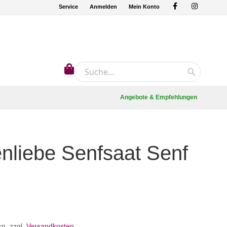
Service
Anmelden
Mein Konto
Mein Warenkorb
Suche
Suche
Angebote & Empfehlungen
nliebe Senfsaat Senf
rn
,
zzgl.
Versandkosten