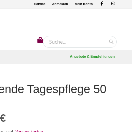
Service
Anmelden
Mein Konto
Mein Warenkorb
Suche
Suche
Angebote & Empfehlungen
fende Tagespflege 50
 €
rn
,
zzgl.
Versandkosten