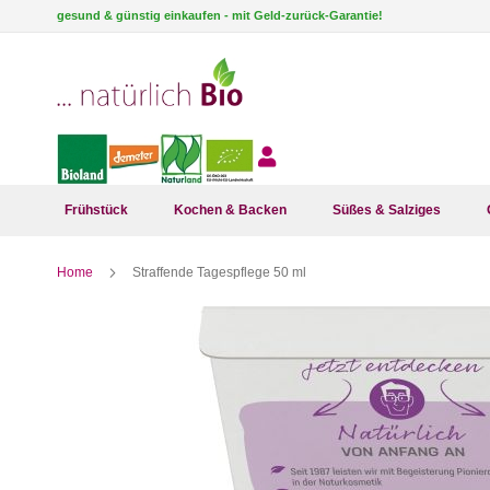
Direkt
gesund & günstig einkaufen - mit Geld-zurück-Garantie!
zum
Inhalt
Frühstück
Kochen & Backen
Süßes & Salziges
Home
Straffende Tagespflege 50 ml
Zum
Ende
der
Bildergalerie
springen