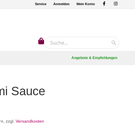
Service
Anmelden
Mein Konto
Mein Warenkorb
Suche
Suche
Angebote & Empfehlungen
i Sauce
rn
,
zzgl.
Versandkosten