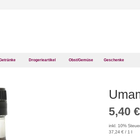
Getränke
Drogerieartikel
Obst/Gemüse
Geschenke
Umam
Zum
Anfang
der
5,40 €
Bildergalerie
springen
inkl. 10% Steue
37,24 €
/ 1 l