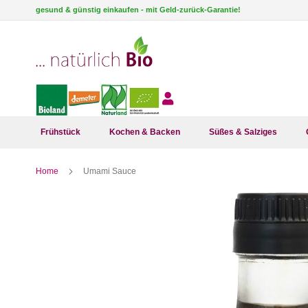
Direkt
gesund & günstig einkaufen - mit Geld-zurück-Garantie!
zum
Inhalt
Frühstück
Kochen & Backen
Süßes & Salziges
Home
Umami Sauce
Zum
Ende
der
Bildergalerie
springen