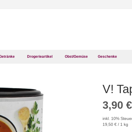
Getränke
Drogerieartikel
Obst/Gemüse
Geschenke
V! Ta
Zum
Anfang
der
3,90 €
Bildergalerie
springen
inkl. 10% Steue
19,50 €
/ 1 kg