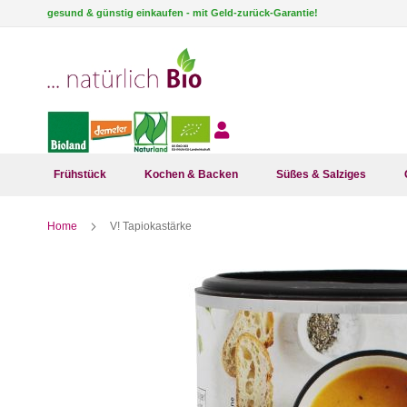
Direkt
gesund & günstig einkaufen - mit Geld-zurück-Garantie!
zum
Inhalt
Frühstück
Kochen & Backen
Süßes & Salziges
Home
V! Tapiokastärke
Zum
Ende
der
Bildergalerie
springen