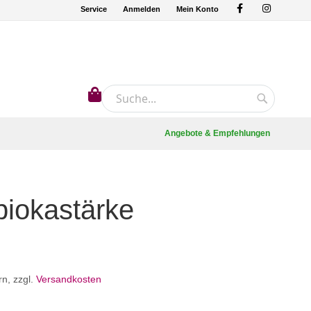
Service
Anmelden
Mein Konto
Mein Warenkorb
Suche
Suche
Angebote & Empfehlungen
piokastärke
rn
,
zzgl.
Versandkosten