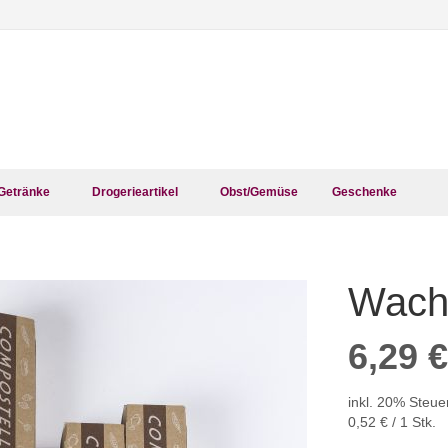
Getränke
Drogerieartikel
Obst/Gemüse
Geschenke
Wachs
Zum
Anfang
der
6,29 €
Bildergalerie
springen
inkl. 20% Steue
0,52 €
/ 1 Stk.