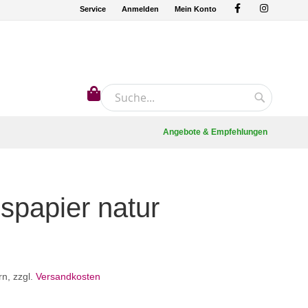
Service
Anmelden
Mein Konto
Mein Warenkorb
Suche
Suche
Angebote & Empfehlungen
papier natur
rn
,
zzgl.
Versandkosten