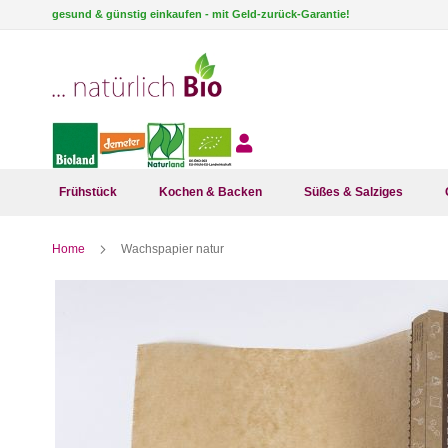
Direkt
gesund & günstig einkaufen - mit Geld-zurück-Garantie!
zum
Inhalt
Frühstück
Kochen & Backen
Süßes & Salziges
Home
Wachspapier natur
Zum
Ende
der
Bildergalerie
springen