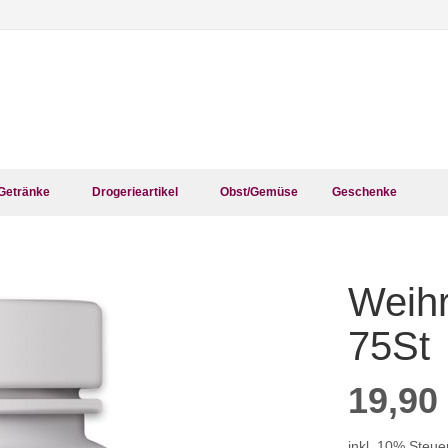
Getränke
Drogerieartikel
Obst/Gemüse
Geschenke
Weihr
Zum
Anfang
der
75St
Bildergalerie
springen
19,90
inkl. 10% Steue