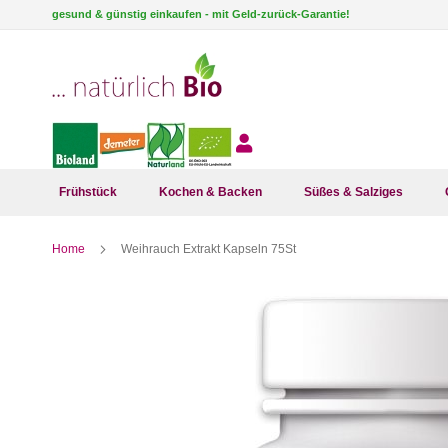
Direkt
gesund & günstig einkaufen - mit Geld-zurück-Garantie!
zum
Inhalt
Frühstück
Kochen & Backen
Süßes & Salziges
Home
Weihrauch Extrakt Kapseln 75St
Zum
Ende
der
Bildergalerie
springen