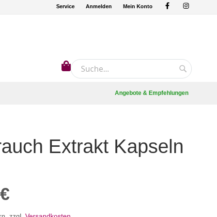
Service
Anmelden
Mein Konto
Mein Warenkorb
Suche
Suche
Angebote & Empfehlungen
auch Extrakt Kapseln
 €
rn
,
zzgl.
Versandkosten