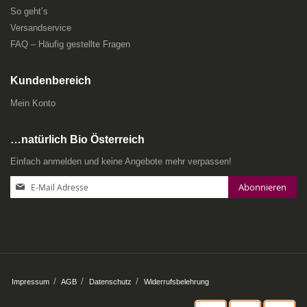
So geht’s
Versandservice
FAQ – Häufig gestellte Fragen
Kundenbereich
Mein Konto
…natürlich Bio Österreich
Einfach anmelden und keine Angebote mehr verpassen!
Anmeldung
Abonnieren
zum
Newsletter:
Impressum
AGB
Datenschutz
Widerrufsbelehrung