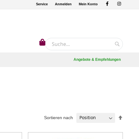
Service
Anmelden
Mein Konto
Mein Warenkorb
Suche
Suche
Angebote & Empfehlungen
In
Sortieren nach
absteig
Reihenf