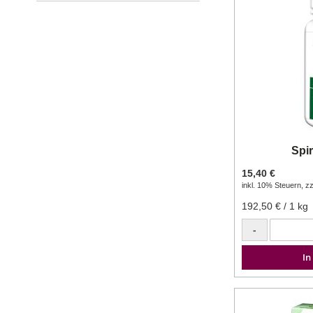
Spir
15,40 €
inkl. 10% Steuern
,
zz
192,50 €
/ 1 kg
-
In