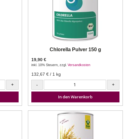
Chlorella Pulver 150 g
19,90 €
inkl. 10% Steuern
,
zzgl.
Versandkosten
132,67 €
/ 1 kg
+
-
+
In den Warenkorb