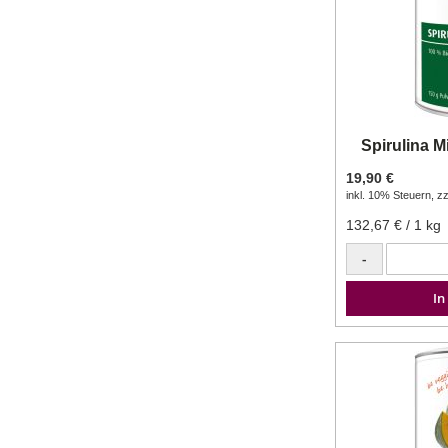
Spirulina M
19,90 €
inkl. 10% Steuern
,
zz
132,67 €
/ 1 kg
-
In