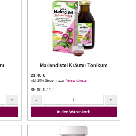
um
Mariendistel Kräuter Tonikum
21,40 €
inkl. 20% Steuern
,
zzgl.
Versandkosten
85,60 €
/ 1 l
+
-
+
In den Warenkorb