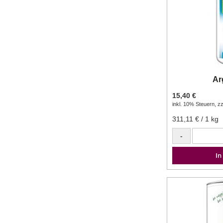
Ar
15,40 €
inkl. 10% Steuern
,
zz
311,11 €
/ 1 kg
-
In