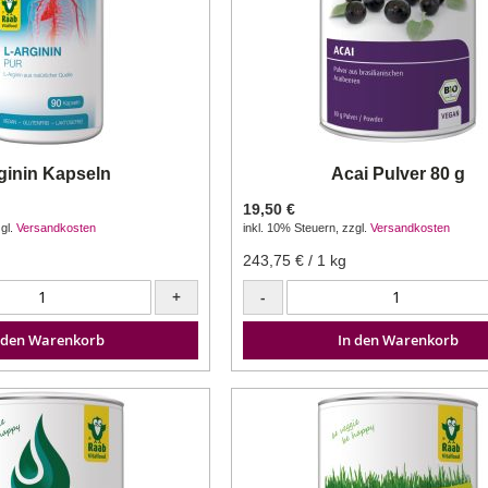
ginin Kapseln
Acai Pulver 80 g
19,50 €
gl.
Versandkosten
inkl. 10% Steuern
,
zzgl.
Versandkosten
243,75 €
/ 1 kg
+
-
 den Warenkorb
In den Warenkorb