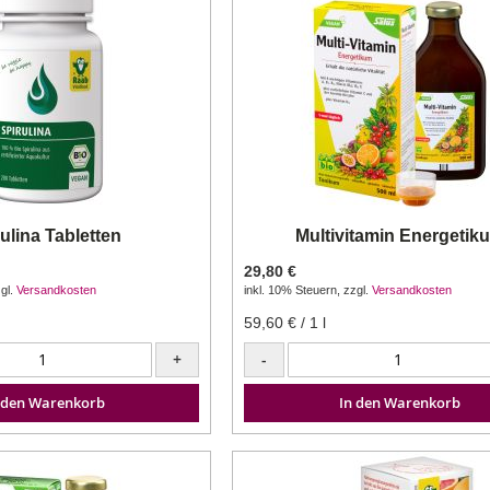
ulina Tabletten
Multivitamin Energetik
29,80 €
gl.
Versandkosten
inkl. 10% Steuern
,
zzgl.
Versandkosten
59,60 €
/ 1 l
+
-
 den Warenkorb
In den Warenkorb