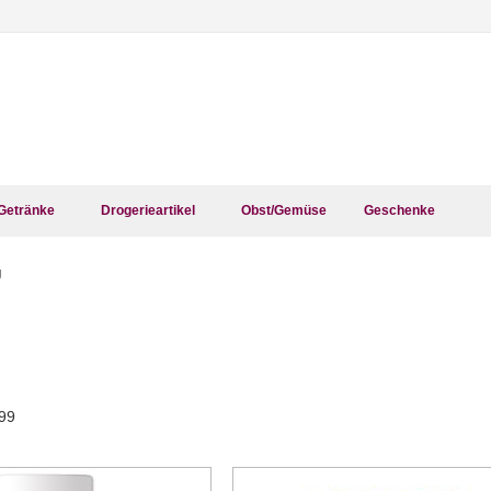
Getränke
Drogerieartikel
Obst/Gemüse
Geschenke
g
99