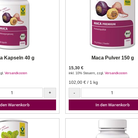
a Kapseln 40 g
Maca Pulver 150 g
15,30 €
gl.
Versandkosten
inkl. 10% Steuern
,
zzgl.
Versandkosten
102,00 €
/ 1 kg
+
-
 den Warenkorb
In den Warenkorb