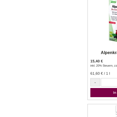
Alpenkr
15,40 €
inkl. 20% Steuern
,
zz
61,60 €
/ 1 l
-
In