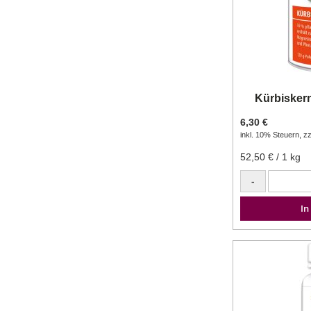
Kürbiskern
6,30 €
inkl. 10% Steuern
,
zz
52,50 €
/ 1 kg
-
In