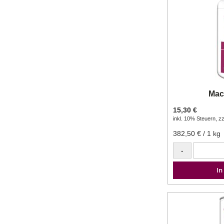
Mac
15,30 €
inkl. 10% Steuern
,
zz
382,50 €
/ 1 kg
-
In