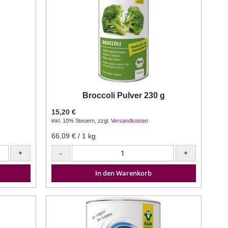
Broccoli Pulver 230 g
15,20 €
inkl. 10% Steuern
,
zzgl.
Versandkosten
66,09 €
/ 1 kg
+
-
+
In den Warenkorb