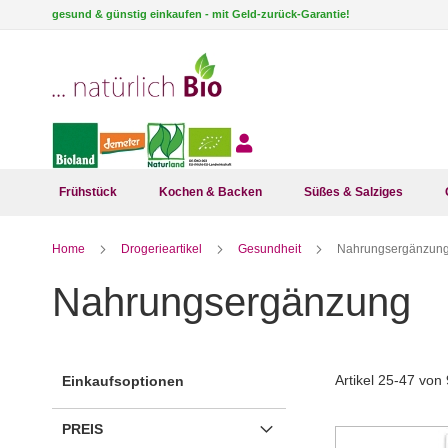
Direkt
gesund & günstig einkaufen - mit Geld-zurück-Garantie!
zum
Inhalt
Frühstück
Kochen & Backen
Süßes & Salziges
Home
Drogerieartikel
Gesundheit
Nahrungsergänzun
Nahrungsergänzung
Artikel
25
-
47
von
Einkaufsoptionen
PREIS