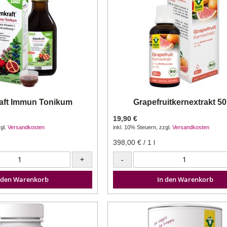
aft Immun Tonikum
Grapefruitkernextrakt 50
19,90 €
gl.
Versandkosten
inkl. 10% Steuern
,
zzgl.
Versandkosten
398,00 €
/ 1 l
+
-
 den Warenkorb
In den Warenkorb