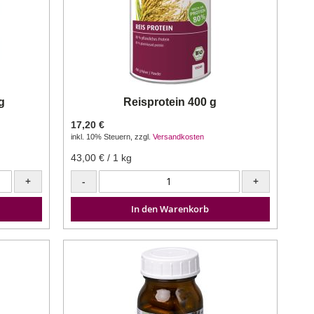
g
Reisprotein 400 g
17,20 €
inkl. 10% Steuern
,
zzgl.
Versandkosten
43,00 €
/ 1 kg
+
-
+
In den Warenkorb