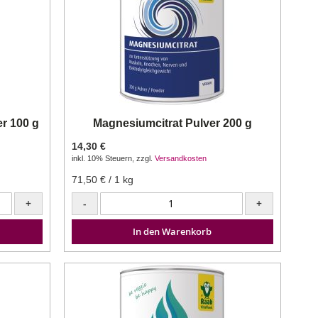
r 100 g
Magnesiumcitrat Pulver 200 g
14,30 €
inkl. 10% Steuern
,
zzgl.
Versandkosten
71,50 €
/ 1 kg
+
-
+
In den Warenkorb